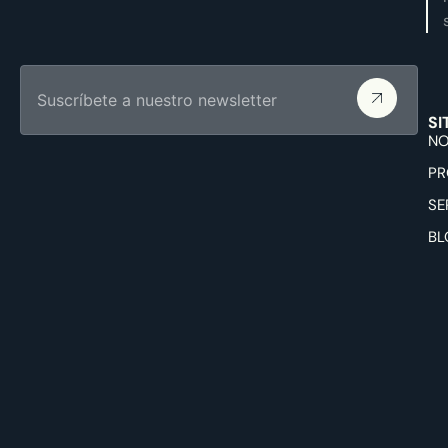
SI
NO
PR
SE
BL