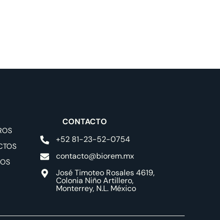
CONTACTO
ROS
+52 81-23-52-0754
CTOS
contacto@biorem.mx
IOS
José Timoteo Rosales 4619,
Colonia Niño Artillero,
Monterrey, N.L. México