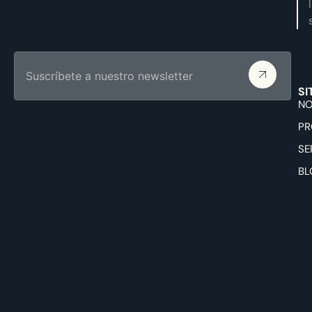
SI
NO
PR
SE
BL