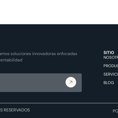
Nosotros
Productos
Servicios
Blog
SITIO
lamos soluciones innovadoras enfocadas
NOSOT
tentabilidad
PRODU
SERVIC
BLOG
OS RESERVADOS
PO